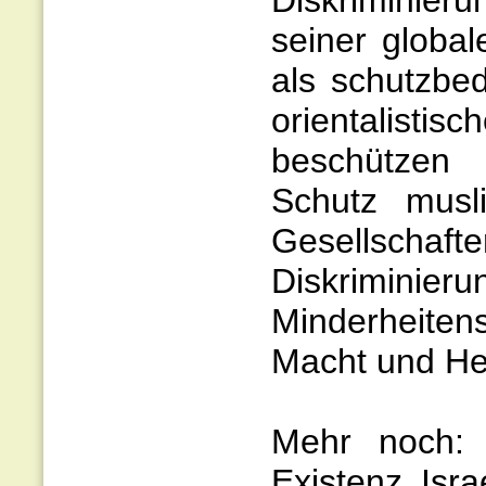
seiner globa
als schutzbed
orientalist
beschützen 
Schutz musli
Gesellschaf
Diskrimini
Minderheitens
Macht und Her
Mehr noch:
Existenz Isra