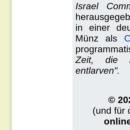
Israel Com
herausgegebe
in einer de
Münz als
O
programmati
Zeit, die 
entlarven".
© 20
(und für
onlin