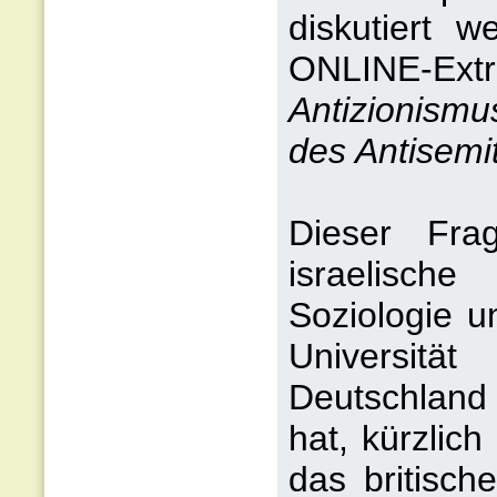
diskutiert 
ONLINE-Ext
Antizionismu
des Antisemi
Dieser Fra
israelisch
Soziologie u
Universitä
Deutschland
hat, kürzlic
das britisch