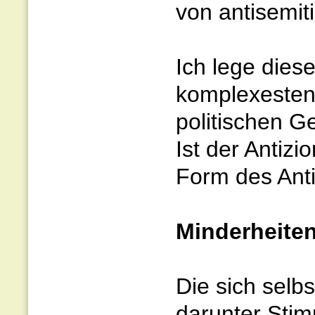
von antisemit
Ich lege dies
komplexesten
politischen 
Ist der Antizi
Form des Ant
Minderheite
Die sich selb
darunter Stim