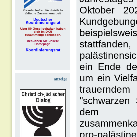
Oktober 202
Gesellschaften für christlich-
jüdische Zusammenarbeit
Kundgebungen
Deutscher
Koordinierungsrat
Über 80 Gesellschaften haben
beispielswei
sich im DKR
zusammengeschlossen.
stattfanden
Besuchen Sie unsere
Homepage:
Koordinierungsrat
palästinensi
ein Ende de
um ein Vielf
anzeige
trauernde
"schwarzen 
dem gras
zusammenka
pro-palästin