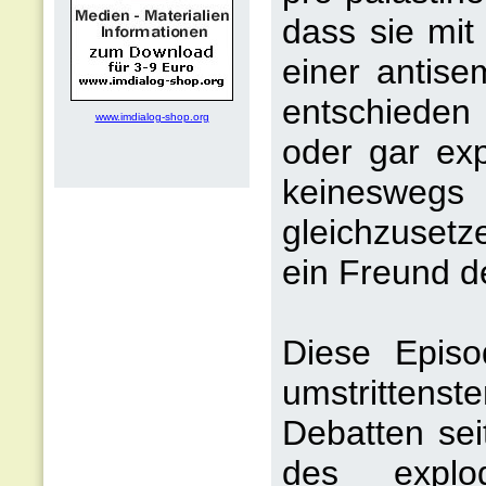
dass sie mit
einer antise
entschieden 
www.imdialog-shop.org
oder gar expl
keineswegs 
gleichzusetz
ein Freund d
Diese Episo
umstrittenst
Debatten sei
des explod