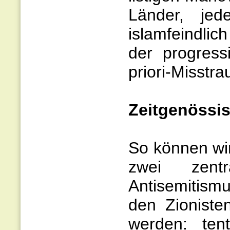
Länder, jed
islamfeindlic
der progress
priori-Misstr
Zeitgenössi
So können wir
zwei zentr
Antisemitism
den Zionist
werden: tent