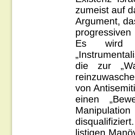
zumeist auf d
Argument, da
progressiven 
Es wird 
„Instrumental
die zur „Wa
reinzuwasche
von Antisemit
einen „Bewe
Manipulation
disqualifizie
listigen Manö