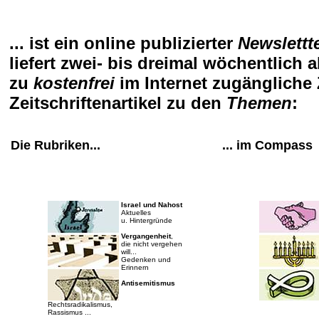
... ist ein online publizierter
Newslettt
liefert zwei- bis dreimal wöchentlich a
zu
kostenfrei
im Internet zugängliche
Zeitschriftenartikel zu den
Themen
:
Die Rubriken...
... im Compass
Israel und Nahost
Aktuelles
u. Hintergründe
Vergangenheit
,
die nicht vergehen
will...
Gedenken und
Erinnern
Antisemitismus
Rechtsradikalismus,
Rassismus ...